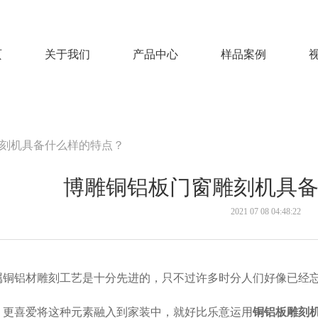
页
关于我们
产品中心
样品案例
刻机具备什么样的特点？
博雕铜铝板门窗雕刻机具
2021 07 08 04:48:22
属铜铝材雕刻工艺是十分先进的，只不过许多时分人们好像已经
，更喜爱将这种元素融入到家装中，就好比乐意运用
铜铝板雕刻