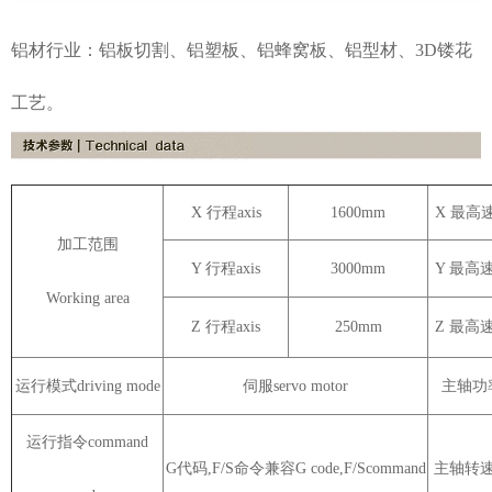
铝材行业：铝板切割、铝塑板、铝蜂窝板、铝型材、3D镂花
工艺。
X 行程axis
1600mm
X 最高速
加工范围
Y 行程axis
3000mm
Y 最高速
Working area
Z 行程axis
250mm
Z 最高速
运行模式driving mode
伺服servo motor
主轴功率s
运行指令command
G代码,F/S命令兼容G code,F/Scommand
主轴转速PR