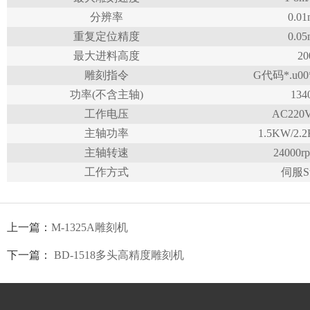
分辨率
0.0
重复定位精度
0.0
最大进料高度
20
雕刻指令
G
代码
*.u00
功率
(
不含主轴
)
134
工作电压
AC220V
主轴功率
1.5KW/2.
主轴转速
24000r
工作方式
伺服
S
上一篇：
M-1325A雕刻机
下一篇：
BD-1518多头高精度雕刻机