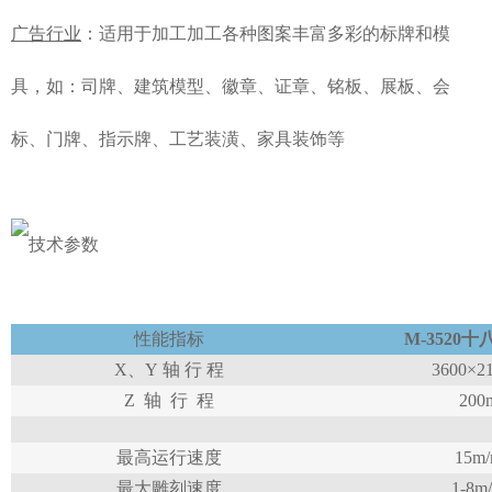
广告行业
：适用于加工加工各种图案丰富多彩的标牌和模
具，如：司牌、建筑模型、徽章、证章、铭板、展板、会
标、门牌、指示牌、工艺装潢、家具装饰等
性能指标
M-3520
十
X
、
Y
轴 行 程
3600×2
Z
轴
行
程
200
最高运行速度
15m/
最大雕刻速度
1-8m